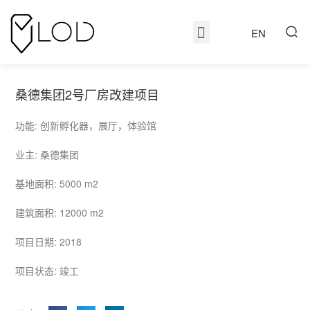
EN
作品
新闻
加入我们
联系我们
桑德集团2号厂房改建项目
功能: 创新孵化器，展厅，体验馆
业主: 桑德集团
基地面积: 5000 m2
建筑面积: 12000 m2
项目日期: 2018
项目状态: 竣工