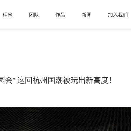
理念
团队
作品
新闻
加入我们
“游园会” 这回杭州国潮被玩出新高度！