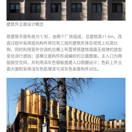
建筑外立面设计概念
原建筑平面布局为“L”形，由两个厂房组成，总建筑高11.6m。改
造过程中采用竖向构件将仅有三层的建筑形体在视觉上拉高比
例，同时利用室外空调机位横上布置将原建筑墙面无规律的造型
变化进行遮挡；竖横立面构件形成编织的立面图案。主入口为两
层挑空空间，并利用深灰色钢板搭建入口雨棚设计；色彩上外立
面大面积采用浅灰色肌理漆与深灰色金属构件对比。