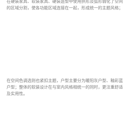
在硬装家具、软装家具、硬装造型中使用拱形及弧形弱化了空间
的区域分割，使各功能区域连接在一起，形成统一的主题风格；
在空间色调选则也紧扣主题，户型主要分为暖阳灰户型、釉彩蓝
户型；整体的软装设计在与室内风格相统一的同时，更注重舒适
及实用性。