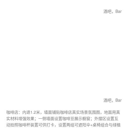
酒吧​，Bar
​酒吧​，Bar
​咖啡店​：内退1.2米，墙面铺贴咖啡店真实场景氛围图，地面用真
实材料增强效果；一侧墙面设置咖啡豆展示橱窗；外摆区设置互
动拍照咖啡杯装置可供打卡，设置两组可遮阳伞+桌椅组合与绿植