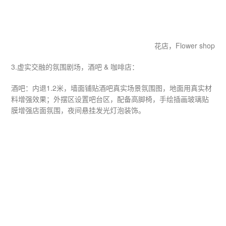
花店，Flower shop
3.虚实交融的氛围剧场，酒吧 & 咖啡店： ​
酒吧​：内退1.2米，墙面铺贴酒吧真实场景氛围图，地面用真实材
料增强效果；外摆区设置吧台区，配备高脚椅，手绘插画玻璃贴
膜增强店面氛围，夜间悬挂发光灯泡装饰。