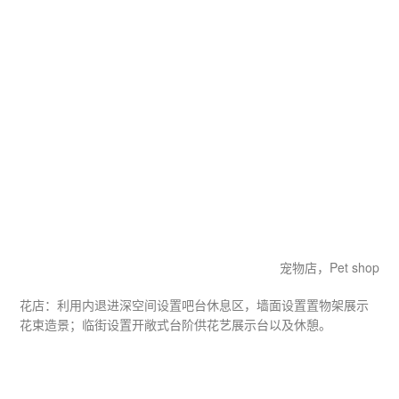
宠物店，Pet shop
花店：利用内退进深空间设置吧台休息区，墙面设置置物架展示
花束造景；临街设置开敞式台阶供花艺展示台以及休憩。