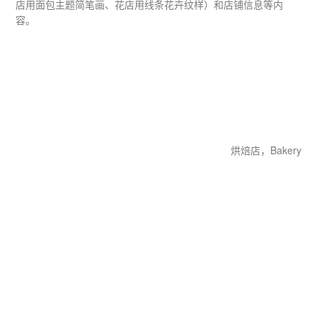
店用面包主题简笔画、花店用线条花卉纹样）和店铺信息等内
容。
烘焙店，Bakery