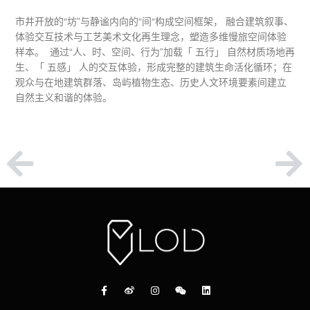
市井开放的“坊”与静谧内向的“间“构成空间框架， 融合建筑叙事、
体验交互技术与工艺美术文化再生理念，塑造多维慢旅空间体验
样本。 通过“人、时、空间、行为”加载「 五行」 自然材质场地再
生、「 五感」 人的交互体验，形成完整的建筑生命活化循环；在
观众与在地建筑群落、岛屿植物生态、历史人文环境要素间建立
自然主义和谐的体验。