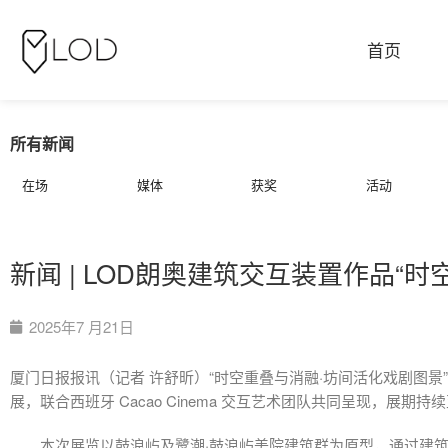
首页
所有新闻
在场
媒体
获奖
活动
新闻 | LOD朗奥建筑交互装置作品“
2025年7 月21日
厦门日报报讯（记者 许舒昕）“时空重叠与消融·坊间活化戏剧图
展，联合西班牙 Cacao Cinema 交互艺术团队共同呈现，展期持
本次展览以鼓浪屿及鹭潮·鼓浪屿美院建筑群为原型，通过建筑