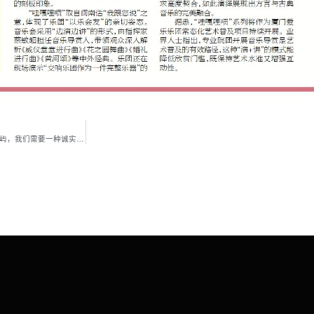
新闻 | LOD设计总监/创始合伙人严春岚女士获邀KCCA鼓浪屿当代艺术中心访谈：面对鼓浪屿，我们需要一种诚实的建筑语言