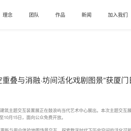
理念
团队
作品
新闻
加入我们
时空重叠与消融·坊间活化戏剧图景”获厦
景”建筑主题交互装置展正在鼓浪屿当代艺术中心展出。本次主题交互展
续至10月15日，面向公众免费开放。
更新与用户体验地图场景交互，探索数字时代下历史空间的活化可能