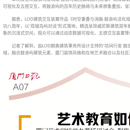
可视化及五感交互，将鼓浪屿的百年历史脉络与未来想象叠加，呈现
据悉，LOD建筑交互装置作品《时空重叠与消融·鼓浪屿活化戏
功八周年，以“双城岛屿对话”形式落地，精选呈现威尼斯建筑双
象的沉浸式空间，观众可以通过动态数据可视化、五感交互装置等
记者了解到，由LOD朗奥建筑事务所设计主持的“坊间行舍·鼓浪
域，融合鼓浪屿建筑元素、厦门装饰风格和在地艺术融合以及社区