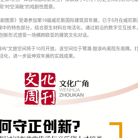
“时空消融”的戏剧性图景。
剧图景》受邀参加第19届威尼斯国际建筑双年展，已于5月在威尼
年展中的特色部分，结合原生材料在地活化，通过前沿的数字交互技术
创新形式感受一场横跨欧亚的建筑文化对话。
屿”文旅空间将于10月开放，该空间位于鹭潮·鼓浪屿美院东南隅，
活化，进一步延伸双年展的实践成果。