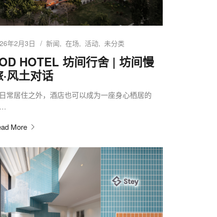
026年2月3日
新闻
在场
活动
未分类
OD HOTEL 坊间行舍 | 坊间慢
旅·风土对话
日常居住之外，酒店也可以成为一座身心栖居的
…
ad More