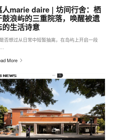
人marie daire | 坊间行舍：栖
于鼓浪屿的三重院落，唤醒被遗
忘的生活诗意
是否想过从日常中短暂抽离，在岛屿上开启一段
…
ad More