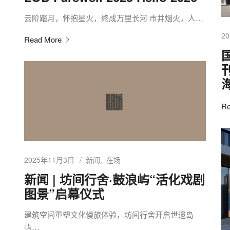
云阶踏月，怀抱星火，终成万里长河 市井烟火，人…
2
Read More
Re
2025年11月3日
新闻
在场
新闻 | 坊间行舍·鼓浪屿“活化戏剧
图景”启幕仪式
建筑空间重塑文化慢旅体验，坊间行舍开启世遗岛
屿…