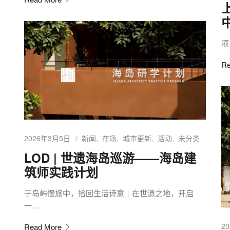
项
Re
2026年3月5日
新闻
在场
城市更新
活动
未分类
LOD | 世遗海岛巡游——海岛建
筑师实践计划
于岛屿慢旅中，拾回生活诗意｜在世遗之地，开启
一…
2
Read More