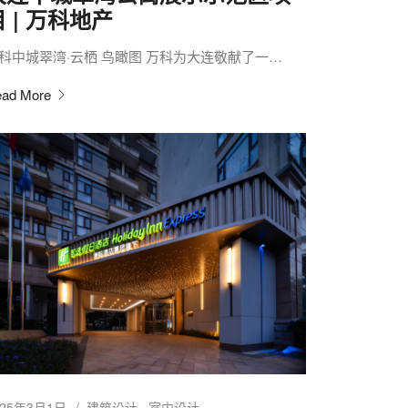
目 | 万科地产
科中城翠湾·云栖 鸟瞰图 万科为大连敬献了一…
ad More
025年3月1日
建筑设计
室内设计