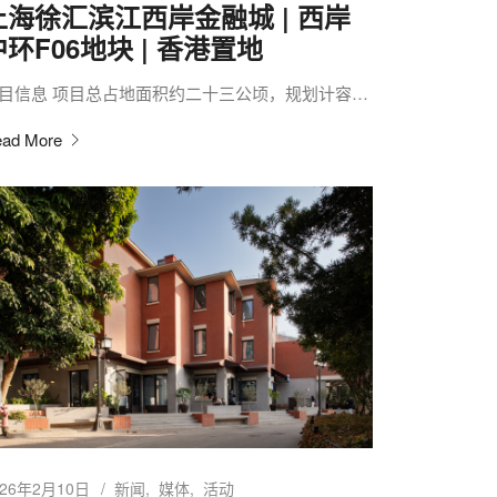
上海徐汇滨江西岸金融城 | 西岸
中环F06地块 | 香港置地
目信息 项目总占地面积约二十三公顷，规划计容…
ad More
026年2月10日
新闻
媒体
活动