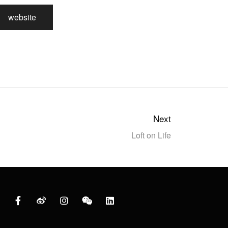
website
Next
Loft on Life