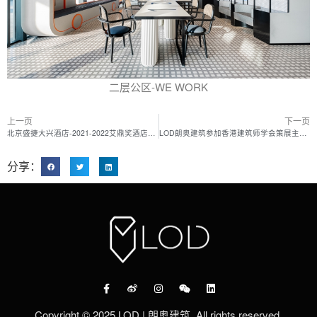
二层公区-WE WORK
上一页
下一页
北京盛捷大兴酒店-2021-2022艾鼎奖酒店空间类 大奖
LOD朗奥建筑参加香港建筑师学会策展主办的《越界 – 回忆 . 实现 . 变进》城市规划建筑设计成就展开幕，暨“坊间融合 – 在地社区生态营建”主题共创未来社区研讨会
分享：
Copyright © 2025 LOD | 朗奥建筑. All rights reserved.