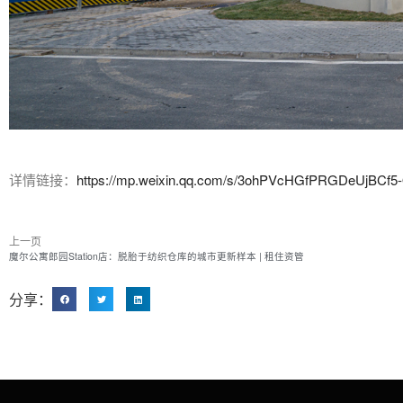
详情链接：
https://mp.weixin.qq.com/s/3ohPVcHGfPRGDeUjBCf5
上一页
魔尔公寓郎园Station店：脱胎于纺织仓库的城市更新样本 | 租住资管
分享：